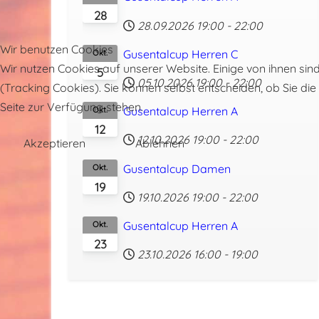
28
28.09.2026
19:00
-
22:00
Wir benutzen Cookies
Gusentalcup Herren C
Okt.
Wir nutzen Cookies auf unserer Website. Einige von ihnen sin
5
05.10.2026
19:00
-
22:00
(Tracking Cookies). Sie können selbst entscheiden, ob Sie di
Seite zur Verfügung stehen.
Gusentalcup Herren A
Okt.
12
12.10.2026
19:00
-
22:00
Akzeptieren
Ablehnen
Gusentalcup Damen
Okt.
19
19.10.2026
19:00
-
22:00
Gusentalcup Herren A
Okt.
23
23.10.2026
16:00
-
19:00