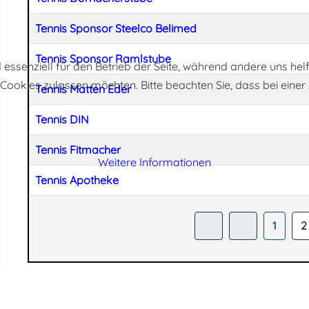
Tennis Sponsor Steelco Belimed
Tennis Sponsor Ramlstube
d essenziell für den Betrieb der Seite, während andere uns he
e Cookies zulassen möchten. Bitte beachten Sie, dass bei eine
Tennis Matten Eder
Tennis DIN
Tennis Fitmacher
Weitere Informationen
Tennis Apotheke
1
2