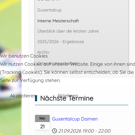
Gusentalcup
Interne Meisterschaft
Überblick über die letzten Jahre
2025/2026 - Ergebnisse
Archiv
Wir benutzen Cookies
Ortsmeisterschaften
Wir nutzen Cookies auf unserer Website. Einige von ihnen sin
(Tracking Cookies). Sie können selbst entscheiden, ob Sie di
Seite zur Verfügung stehen.
Akzeptieren
Ablehnen
Nächste Termine
Gusentalcup Damen
Sep.
21
21.09.2026
19:00
-
22:00