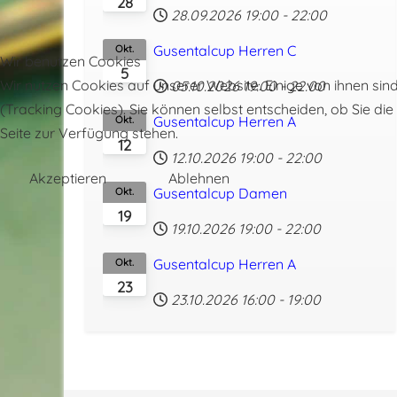
28
28.09.2026
19:00
-
22:00
Gusentalcup Herren C
Okt.
Wir benutzen Cookies
5
Wir nutzen Cookies auf unserer Website. Einige von ihnen sin
05.10.2026
19:00
-
22:00
(Tracking Cookies). Sie können selbst entscheiden, ob Sie di
Gusentalcup Herren A
Okt.
Seite zur Verfügung stehen.
12
12.10.2026
19:00
-
22:00
Akzeptieren
Ablehnen
Gusentalcup Damen
Okt.
19
19.10.2026
19:00
-
22:00
Gusentalcup Herren A
Okt.
23
23.10.2026
16:00
-
19:00